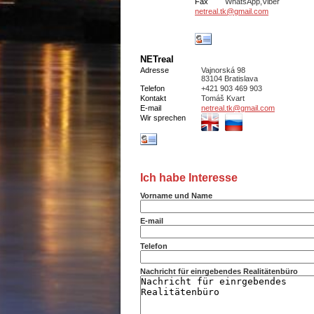
Fax
WhatsApp,Viber
netreal.tk@gmail.com
NETreal
Adresse
Vajnorská 98
83104 Bratislava
Telefon
+421 903 469 903
Kontakt
Tomáš Kvart
E-mail
netreal.tk@gmail.com
Wir sprechen
Ich habe Interesse
Vorname und Name
E-mail
Telefon
Nachricht für einrgebendes Realitätenbüro