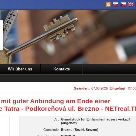
Wir über uns
Kontakte
Geändert:
07.08.2026
Eingefügt:
07.0
 mit guter Anbindung am Ende einer
e Tatra - Podkoreňová ul. Brezno - NETreal.T
Art
Grundstück für Einfamilienhäuser / verkauf
(angebot)
Gemeinde
Brezno (Bezirk Brezno)