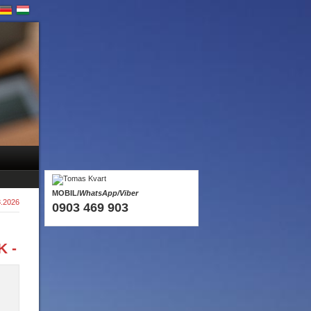
MOBIL/
WhatsApp/Viber
8.2026
0903 469 903
K -