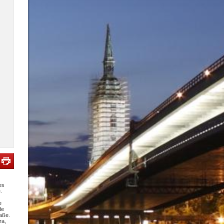
es
.
e
de
raße.
ra,