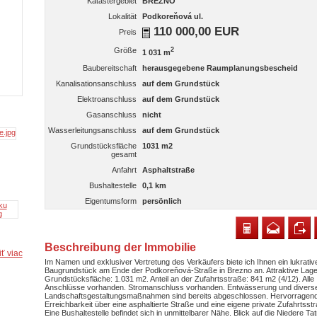
Katastergebiet
BREZNO
Lokalität
Podkoreňová ul.
110 000,00 EUR
Preis
Größe
2
1 031 m
Baubereitschaft
herausgegebene Raumplanungsbescheid
Kanalisationsanschluss
auf dem Grundstück
Elektroanschluss
auf dem Grundstück
Gasanschluss
nicht
Wasserleitungsanschluss
auf dem Grundstück
Grundstücksfläche
1031 m2
gesamt
Anfahrt
Asphaltstraße
Bushaltestelle
0,1 km
Eigentumsform
persönlich
Beschreibung der Immobilie
ť viac
Im Namen und exklusiver Vertretung des Verkäufers biete ich Ihnen ein lukrativ
Baugrundstück am Ende der Podkoreňová-Straße in Brezno an. Attraktive Lage
Grundstücksfläche: 1.031 m2. Anteil an der Zufahrtsstraße: 841 m2 (4/12). Alle
Anschlüsse vorhanden. Stromanschluss vorhanden. Entwässerung und divers
Landschaftsgestaltungsmaßnahmen sind bereits abgeschlossen. Hervorragen
Erreichbarkeit über eine asphaltierte Straße und eine eigene private Zufahrtsst
Eine Bushaltestelle befindet sich in unmittelbarer Nähe. Blick auf die Niedere Tat