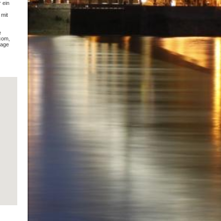
 ein
 mit
e
com,
Lage