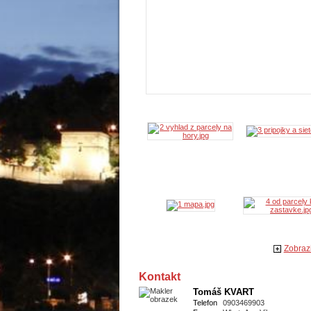
Zobrazi
Kontakt
Tomáš KVART
Telefon
0903469903