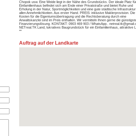
Chopok usw. Eine Weide liegt in der Nähe des Grundstücks. Der ideale Platz für
Einfamilienhaus befindet sich am Ende einer Privatstraße und bietet Ruhe und
Erholung in der Natur, Sportmöglichkeiten und eine gute städtische Infrastruktur
allen Annehmlichkeiten. Aus erster Hand. PREIS: inklusive Maklerprovision. Die
Kosten für die Eigentumsübertragung und die Rechtsberatung durch eine
Anwaltskanzlei sind im Preis enthalten. Wir vermitteln Ihnen gerne die günstigst
Finanzierungslösung. KONTAKT: 0903 469 903 / WhatsApp.. netreal.tk@gmail.
NETreal.TK Land, lukratives Baugrundstück für ein Einfamilienhaus, attraktive 
**
Auftrag auf der Landkarte