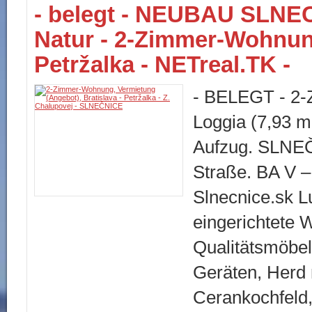
- belegt - NEUBAU SLNECN
Natur - 2-Zimmer-Wohnu
Petržalka - NETreal.TK -
- BELEGT - 2-
Loggia (7,93 
Aufzug. SLNE
Straße. BA V
Slnecnice.sk L
eingerichtete 
Qualitätsmöbel
Geräten, Herd 
Cerankochfeld,