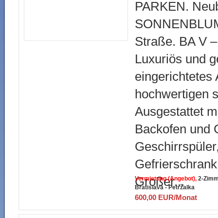
PARKEN. Neub
SONNENBLUME
Straße. BA V – 
Luxuriös und 
eingerichtetes
hochwertigen 
Ausgestattet m
Backofen und 
Geschirrspüler
Gefrierschrank
Großer...
Vermietung (Angebot)
2-Zimm
Bratislava - Petržalka
600,00 EUR/Monat