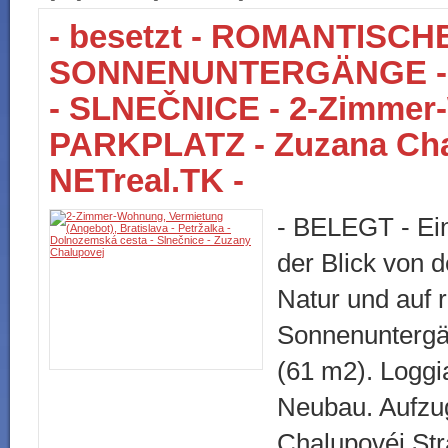
- besetzt - ROMANTISCH
SONNENUNTERGÄNGE -
- SLNEČNICE - 2-Zimmer
PARKPLATZ - Zuzana Cha
NETreal.TK -
- BELEGT - Ein
der Blick von d
Natur und auf 
Sonnenunterg
(61 m2). Logg
Neubau. Aufz
Chalupovéj St