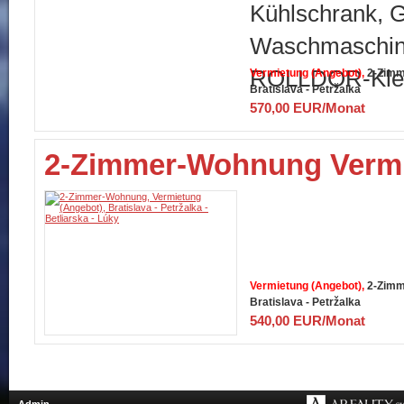
Kühlschrank, G
Waschmaschine
ROLLDOR-Kleid
Vermietung (Angebot)
2-Zimm
Bratislava - Petržalka
570,00 EUR/Monat
2-Zimmer-Wohnung Vermi
Vermietung (Angebot)
2-Zimm
Bratislava - Petržalka
540,00 EUR/Monat