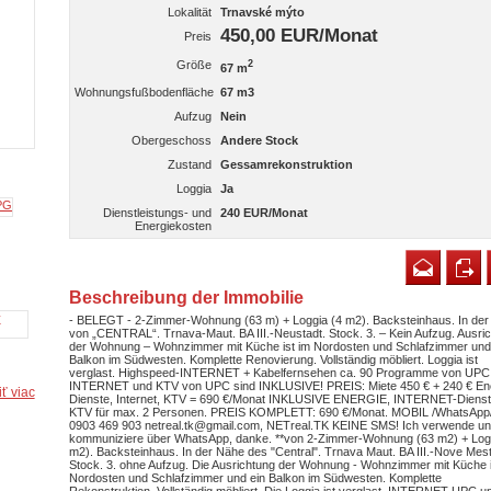
Lokalität
Trnavské mýto
450,00 EUR/Monat
Preis
Größe
2
67 m
Wohnungsfußbodenfläche
67 m3
Aufzug
Nein
Obergeschoss
Andere Stock
Zustand
Gessamrekonstruktion
Loggia
Ja
Dienstleistungs- und
240 EUR/Monat
Energiekosten
Beschreibung der Immobilie
- BELEGT - 2-Zimmer-Wohnung (63 m) + Loggia (4 m2). Backsteinhaus. In de
von „CENTRAL“. Trnava-Maut. BA III.-Neustadt. Stock. 3. – Kein Aufzug. Ausri
der Wohnung – Wohnzimmer mit Küche ist im Nordosten und Schlafzimmer un
Balkon im Südwesten. Komplette Renovierung. Vollständig möbliert. Loggia ist
verglast. Highspeed-INTERNET + Kabelfernsehen ca. 90 Programme von UPC
INTERNET und KTV von UPC sind INKLUSIVE! PREIS: Miete 450 € + 240 € Ene
ť viac
Dienste, Internet, KTV = 690 €/Monat INKLUSIVE ENERGIE, INTERNET-Dienst
KTV für max. 2 Personen. PREIS KOMPLETT: 690 €/Monat. MOBIL /WhatsApp/
0903 469 903 netreal.tk@gmail.com, NETreal.TK KEINE SMS! Ich verwende u
kommuniziere über WhatsApp, danke. **von 2-Zimmer-Wohnung (63 m2) + Log
m2). Backsteinhaus. In der Nähe des "Central". Trnava Maut. BA III.-Nove Mes
Stock. 3. ohne Aufzug. Die Ausrichtung der Wohnung - Wohnzimmer mit Küche i
Nordosten und Schlafzimmer und ein Balkon im Südwesten. Komplette
Rekonstruktion. Vollständig möbliert. Die Loggia ist verglast. INTERNET UPC u