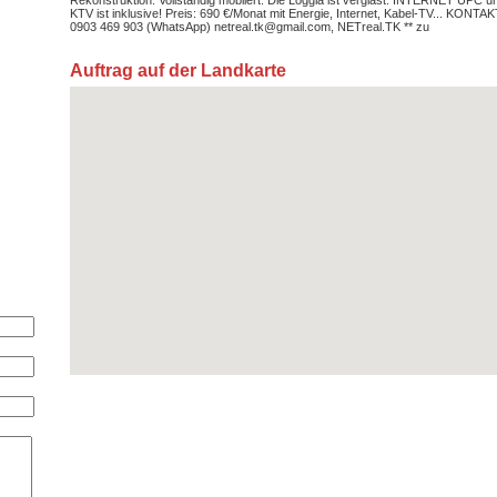
KTV ist inklusive! Preis: 690 €/Monat mit Energie, Internet, Kabel-TV... KONTAK
0903 469 903 (WhatsApp) netreal.tk@gmail.com, NETreal.TK ** zu
Auftrag auf der Landkarte