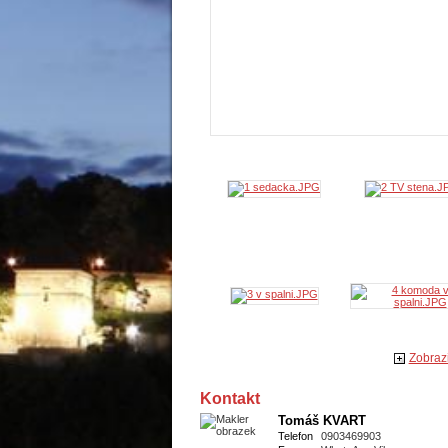
Zobrazi
Kontakt
Tomáš KVART
Telefon
0903469903