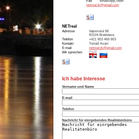
Fax
WhatsApp,Viber
netreal.tk@gmail.com
NETreal
Adresse
Vajnorská 98
83104 Bratislava
Telefon
+421 903 469 903
Kontakt
Tomáš Kvart
E-mail
netreal.tk@gmail.com
Wir sprechen
Ich habe Interesse
Vorname und Name
E-mail
Telefon
Nachricht für einrgebendes Realitätenbüro