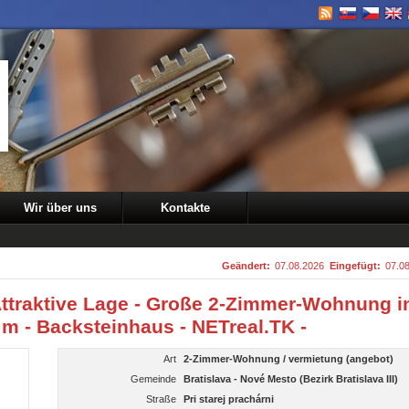
Wir über uns
Kontakte
Geändert:
07.08.2026
Eingefügt:
07.0
Attraktive Lage - Große 2-Zimmer-Wohnung i
 m - Backsteinhaus - NETreal.TK -
Art
2-Zimmer-Wohnung / vermietung (angebot)
Gemeinde
Bratislava - Nové Mesto (Bezirk Bratislava III)
Straße
Pri starej prachárni