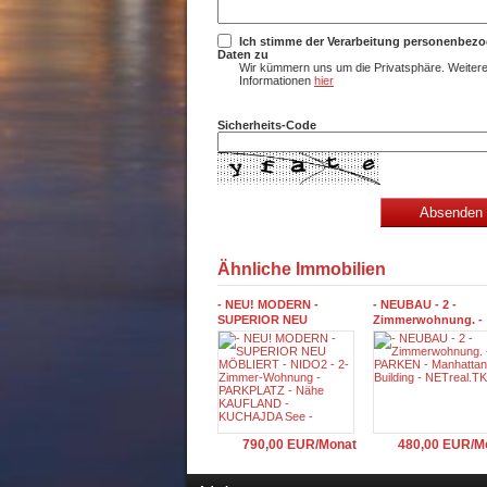
Ich stimme der Verarbeitung personenbez
Daten zu
Wir kümmern uns um die Privatsphäre. Weiter
Informationen
hier
Sicherheits-Code
Ähnliche Immobilien
- NEU! MODERN -
- NEUBAU - 2 -
SUPERIOR NEU
Zimmerwohnung. -
MÖBLIERT - NIDO2 - 2-
PARKEN - Manhatta
Zimmer-Wohnung -
Building - NETreal.T
PARKPLATZ - Nähe
KAUFLAND - KUCHAJDA
See -
790,00 EUR/Monat
480,00 EUR/M