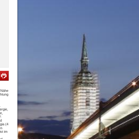
r Nähe
chtung
d
.
rgie,
e,
:
nd
gia (4
to.
st im
nd