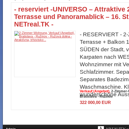
- reserviert -UNIVERSO – Attraktiv
Terrasse und Panoramablick – 16. St
NETreal.TK -
- RESERVIERT - 2-
Terrasse + Balkon 
SÜDEN der Stadt, v
Karpaten nach W
Wohnzimmer mit Ve
Schlafzimmer. Sepa
Separates Badezim
Waschmaschine. Kl
Verkauf (Angebot)
2-Zimmer-
wunderschöne Aussic
Bratislava - Ružinov
322 000,00 EUR