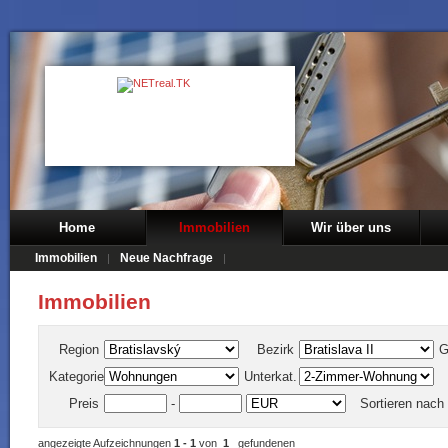
Home
Immobilien
Wir über uns
Immobilien
Neue Nachfrage
Immobilien
Region
Bezirk
G
Kategorie
Unterkat.
Preis
-
Sortieren nach
angezeigte Aufzeichnungen
1 - 1
von
1
gefundenen