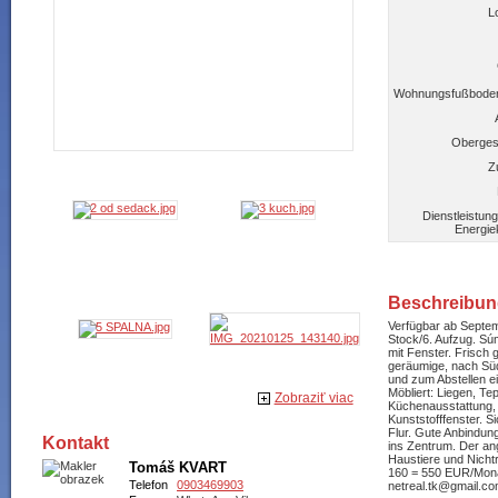
L
Wohnungsfußboden
Oberge
Z
Dienstleistun
Energie
Beschreibun
Verfügbar ab Septem
Stock/6. Aufzug. Sú
mit Fenster. Frisch 
geräumige, nach Süde
und zum Abstellen 
Möbliert: Liegen, T
Zobraziť viac
Küchenausstattung,
Kunststofffenster. 
Flur. Gute Anbindung
Kontakt
ins Zentrum. Der an
Haustiere und Nicht
Tomáš KVART
160 = 550 EUR/Mon
Telefon
0903469903
netreal.tk@gmail.co