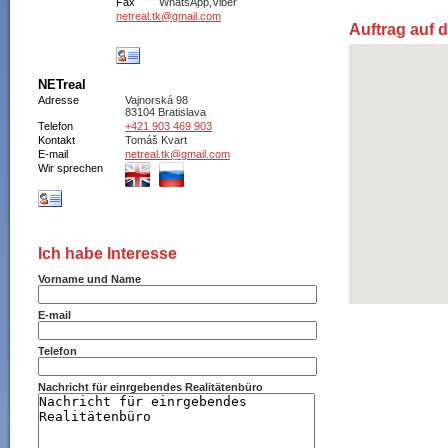
Fax
WhatsApp,Viber
netreal.tk@gmail.com
Auftrag auf 
NETreal
Adresse
Vajnorská 98
83104 Bratislava
Telefon
+421 903 469 903
Kontakt
Tomáš Kvart
E-mail
netreal.tk@gmail.com
Wir sprechen
Ich habe Interesse
Vorname und Name
E-mail
Telefon
Nachricht für einrgebendes Realitätenbüro