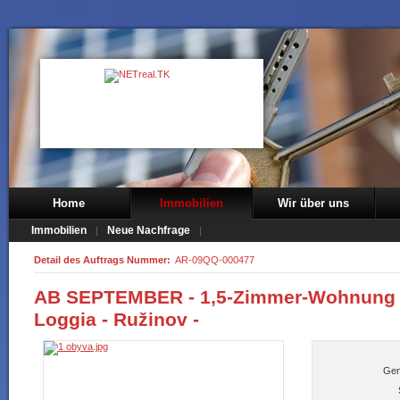
Home
Immobilien
Wir über uns
Immobilien
Neue Nachfrage
Detail des Auftrags Nummer:
AR-09QQ-000477
AB SEPTEMBER - 1,5-Zimmer-Wohnung -
Loggia - Ružinov -
Ge