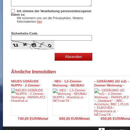
Ich stimme der Verarbeitung personenbezogener
Daten zu
Wir kümmern uns um die Privatsphäre. Weitere
Informationen
hier
Sicherheits-Code
Ähnliche Immobilien
NEUES GEBÄUDE
- NEU - 1,5-Zimmer-
– GERÄUMIG (62 m2) – 
NUPPU - 2-Zimmer-
Wohnung - NEUBAU
Zimmer-Wohnung –
Wohnung - PARKPLATZ -
NUPPU - Hraničná ul. -
PARKPLATZ –
Hraničná ul.
NETreal.TK -
„Stadtpark“ – BBC,
Accenture, BBC 1 PLUS
EUROVEA – Plynárensk
ul. - NETreal.TK -
740,00 EUR/Monat
660,00 EUR/Monat
650,00 EUR/Mona