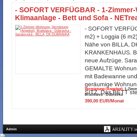
- SOFORT VERFÜGBAR - 1-Zimmer-
Klimaanlage - Bett und Sofa - NETrea
- SOFORT VERFÜG
m2) + Loggia (6 m2).
Nähe von BILLA, 
KRANKENHAUS. BOR
neue Aufzüge. Sara
GEMALTE Wohnung.
mit Badewanne un
geräumige Wohnung
Vermietung (Angebot)
1-Zimm
SITZ. Das BETT steh
Bratislava - Dúbravka
390,00 EUR/Monat
Admin